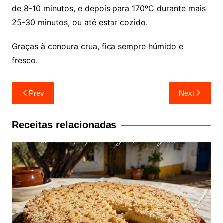
de 8-10 minutos, e depois para 170ºC durante mais
25-30 minutos, ou até estar cozido.
Graças à cenoura crua, fica sempre húmido e
fresco.
Navegação
Prev
Next
de
artigos
Receitas relacionadas