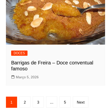
DOCES
Barrigas de Freira – Doce conventual
famoso
Março 5, 2026
Paginação
1
2
3
…
5
Next
dos