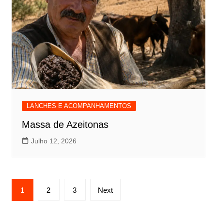
LANCHES E ACOMPANHAMENTOS
Massa de Azeitonas
Julho 12, 2026
Paginação
1
2
3
Next
dos
conteúdos