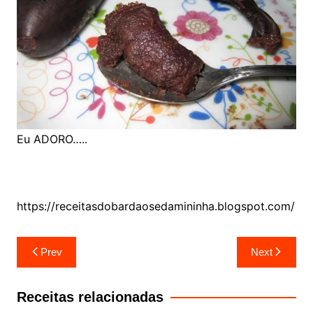
Eu ADORO…..
https://receitasdobardaosedamininha.blogspot.com/
Navegação
Prev
Next
de
artigos
Receitas relacionadas