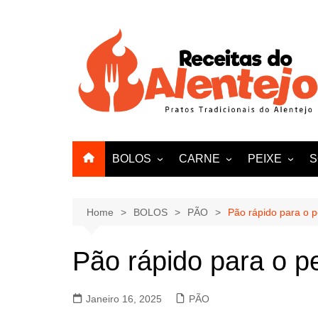
Skip
to
content
BOLOS
CARNE
PEIXE
S
PÃO
VITELA
AMEIJOAS E
VACA
Home
BOLOS
PÃO
Pão rápido para o 
FRANGO
Pão rápido para o 
PATO
BORREGO
Janeiro 16, 2025
PÃO
PERU