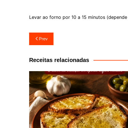
Levar ao forno por 10 a 15 minutos (depende
Navegação
Prev
de
artigos
Receitas relacionadas