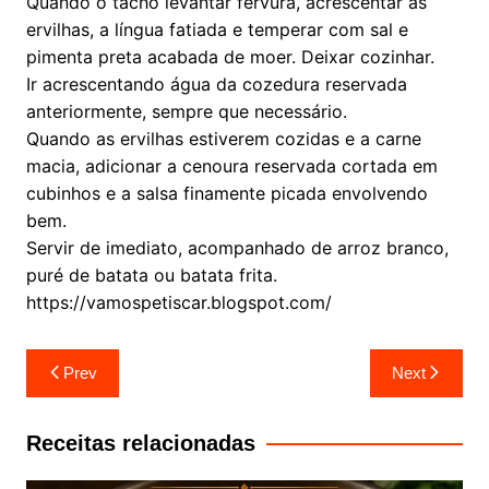
Quando o tacho levantar fervura, acrescentar as
ervilhas, a língua fatiada e temperar com sal e
pimenta preta acabada de moer. Deixar cozinhar.
Ir acrescentando água da cozedura reservada
anteriormente, sempre que necessário.
Quando as ervilhas estiverem cozidas e a carne
macia, adicionar a cenoura reservada cortada em
cubinhos e a salsa finamente picada envolvendo
bem.
Servir de imediato, acompanhado de arroz branco,
puré de batata ou batata frita.
https://vamospetiscar.blogspot.com/
Navegação
Prev
Next
de
artigos
Receitas relacionadas