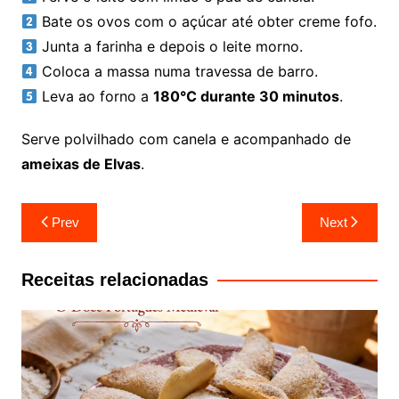
Bate os ovos com o açúcar até obter creme fofo.
Junta a farinha e depois o leite morno.
Coloca a massa numa travessa de barro.
Leva ao forno a
180°C durante 30 minutos
.
Serve polvilhado com canela e acompanhado de
ameixas de Elvas
.
Navegação
Prev
Next
de
artigos
Receitas relacionadas