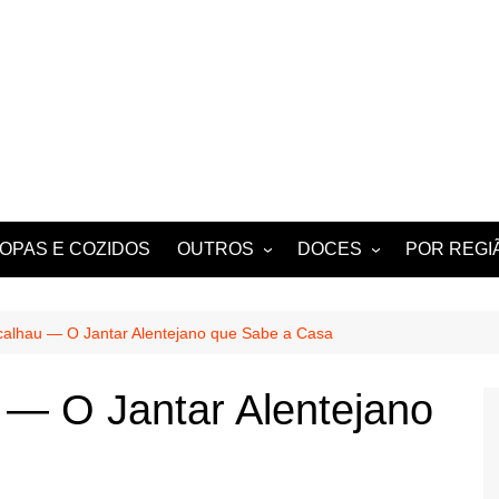
OPAS E COZIDOS
OUTROS
DOCES
POR REGI
 BERBIGÃO
MIGAS
TARTES E TORTAS
ALGARVE
DOCES
NOTICIAS E HISTÓRIAS
calhau — O Jantar Alentejano que Sabe a Casa
DE ANTIGAMENTE
PETISCOS
 — O Jantar Alentejano
BEBIDAS
TÍPICOS