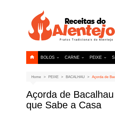
Skip
to
content
BOLOS
CARNE
PEIXE
S
PÃO
VITELA
AMEIJOAS E
VACA
Home
PEIXE
BACALHAU
Açorda de Ba
FRANGO
Açorda de Bacalhau
PATO
que Sabe a Casa
BORREGO
PERU