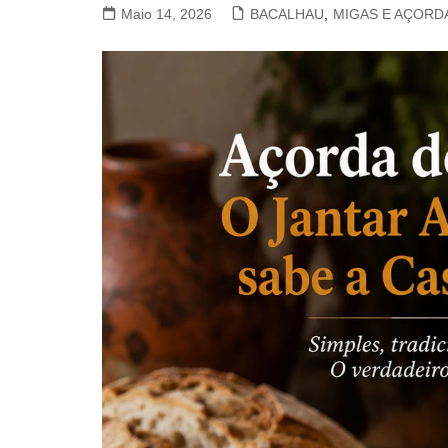
Maio 14, 2026
BACALHAU
CABRITO
,
MIGAS E AÇORD
PORCO, LEITÃO E JAVALI