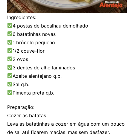
Ingredientes:
4 postas de bacalhau demolhado
6 batatinhas novas
1 brócolo pequeno
1/2 couve-flor
2 ovos
3 dentes de alho laminados
Azeite alentejano q.b.
Sal q.b.
Pimenta preta q.b.
Preparação:
Cozer as batatas
Leva as batatinhas a cozer em água com um pouco
de sal até ficarem macias, mas sem desfazer.