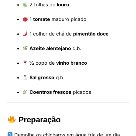
2 folhas de
louro
1
tomate
maduro picado
1 colher de chá de
pimentão doce
Azeite alentejano
q.b.
½ copo de
vinho branco
Sal grosso
q.b.
Coentros frescos
picados
Preparação
Demolha os chícharos em água fria de um dia