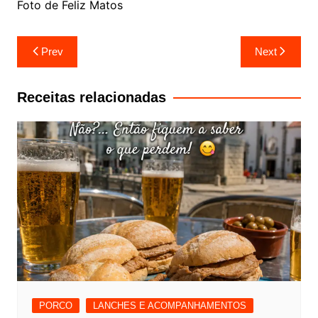
Foto de Feliz Matos
Navegação
Prev
Next
de
artigos
Receitas relacionadas
PORCO
LANCHES E ACOMPANHAMENTOS