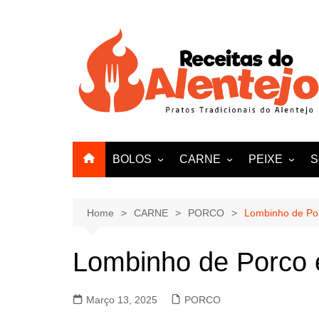
Skip
to
content
BOLOS
CARNE
PEIXE
S
PÃO
VITELA
AMEIJOAS E
VACA
Home
CARNE
PORCO
Lombinho de Po
FRANGO
Lombinho de Porco 
PATO
BORREGO
Março 13, 2025
PORCO
PERU