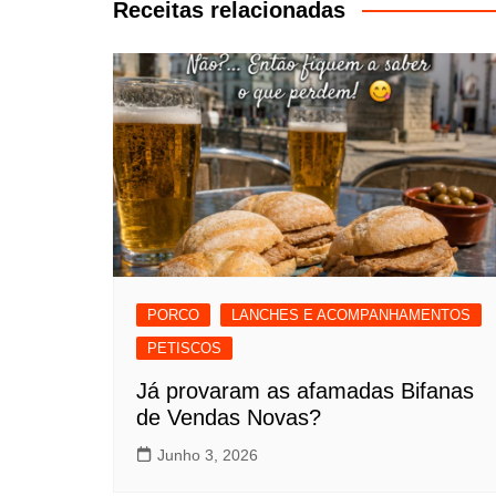
artigos
Receitas relacionadas
PORCO
LANCHES E ACOMPANHAMENTOS
PETISCOS
Já provaram as afamadas Bifanas
de Vendas Novas?
Junho 3, 2026