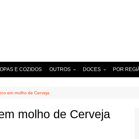
OPAS E COZIDOS
OUTROS
DOCES
POR REGI
 BERBIGÃO
MIGAS
TARTES E TORTAS
ALGARVE
DOCES
NOTICIAS E HISTÓRIAS
rco em molho de Cerveja
DE ANTIGAMENTE
PETISCOS
em molho de Cerveja
BEBIDAS
TÍPICOS