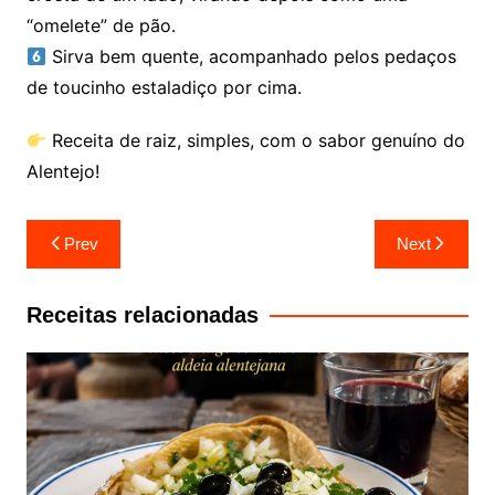
“omelete” de pão.
Sirva bem quente, acompanhado pelos pedaços
de toucinho estaladiço por cima.
Receita de raiz, simples, com o sabor genuíno do
Alentejo!
Navegação
Prev
Next
de
artigos
Receitas relacionadas