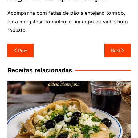
Acompanha com fatias de pão alentejano torrado,
para mergulhar no molho, e um copo de vinho tinto
robusto.
Navegação
Prev
Next
de
artigos
Receitas relacionadas