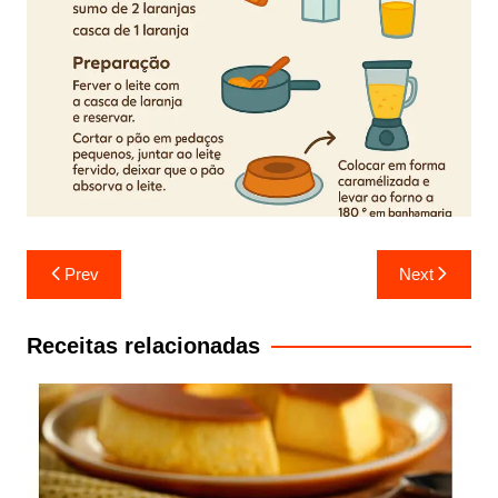
Navegação
Prev
Next
de
artigos
Receitas relacionadas