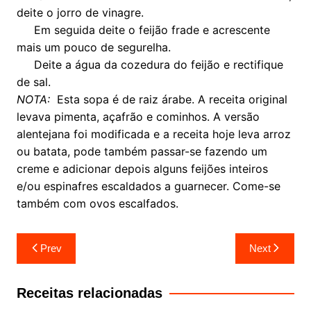
deite o jorro de vinagre.
Em seguida deite o feijão frade e acrescente
mais um pouco de segurelha.
Deite a água da cozedura do feijão e rectifique
de sal.
NOTA:
Esta sopa é de raiz árabe. A receita original
levava pimenta, açafrão e cominhos. A versão
alentejana foi modificada e a receita hoje leva arroz
ou batata, pode também passar-se fazendo um
creme e adicionar depois alguns feijões inteiros
e/ou espinafres escaldados a guarnecer. Come-se
também com ovos escalfados.
Navegação
Prev
Next
de
artigos
Receitas relacionadas