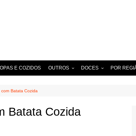
OPAS E COZIDOS
OUTROS
DOCES
POR REGI
 BERBIGÃO
MIGAS
TARTES E TORTAS
ALGARVE
DOCES
NOTICIAS E HISTÓRIAS
 com Batata Cozida
DE ANTIGAMENTE
PETISCOS
 Batata Cozida
BEBIDAS
TÍPICOS