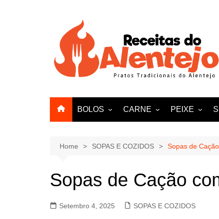
Skip
to
content
BOLOS
CARNE
PEIXE
S
PÃO
VITELA
AMEIJOAS E
VACA
Home
SOPAS E COZIDOS
Sopas de Cação
FRANGO
Sopas de Cação com
PATO
BORREGO
Setembro 4, 2025
SOPAS E COZIDOS
PERU