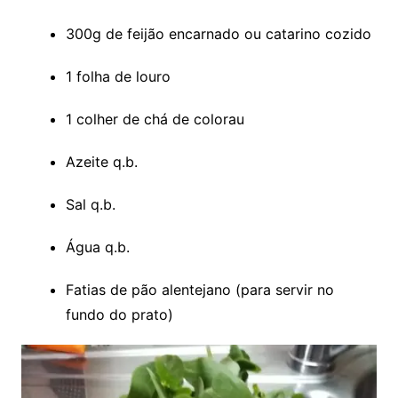
300g de feijão encarnado ou catarino cozido
1 folha de louro
1 colher de chá de colorau
Azeite q.b.
Sal q.b.
Água q.b.
Fatias de pão alentejano (para servir no
fundo do prato)