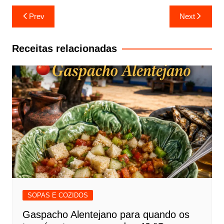
Navegação
Prev
Next
de
artigos
Receitas relacionadas
SOPAS E COZIDOS
Gaspacho Alentejano para quando os