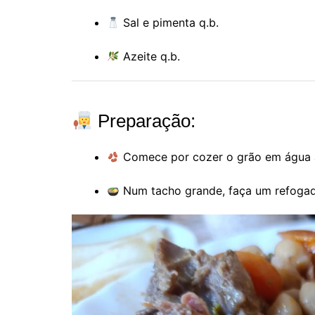
Sal e pimenta q.b.
Azeite q.b.
Preparação:
Comece por cozer o grão em água a
Num tacho grande, faça um refogado