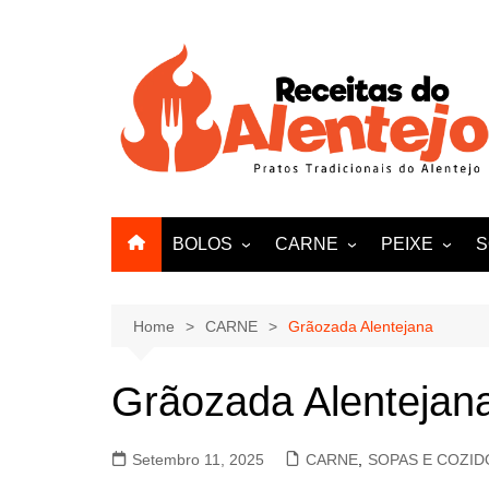
Skip
to
content
BOLOS
CARNE
PEIXE
S
PÃO
VITELA
AMEIJOAS E
VACA
Home
CARNE
Grãozada Alentejana
FRANGO
Grãozada Alentejan
PATO
BORREGO
Setembro 11, 2025
CARNE
,
SOPAS E COZID
PERU