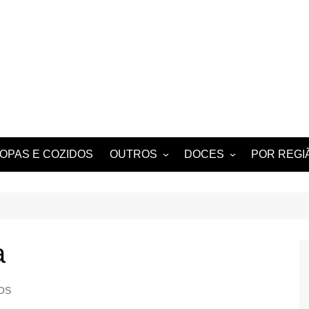
OPAS E COZIDOS
OUTROS
DOCES
POR REGI
 BERBIGÃO
MIGAS
TARTES E TORTAS
ALGARVE
DOCES
NOTICIAS E HISTÓRIAS
DE ANTIGAMENTE
PETISCOS
a
BEBIDAS
TÍPICOS
OS