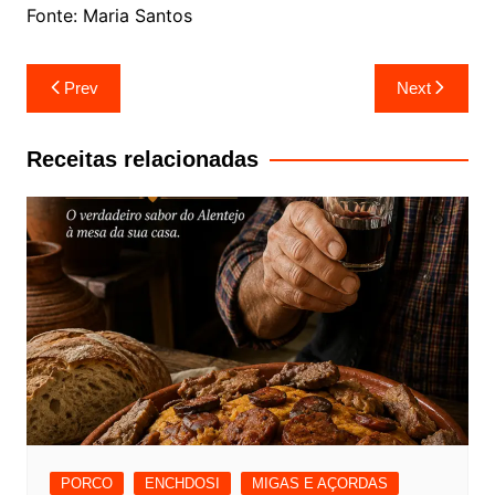
Fonte: Maria Santos
Navegação
Prev
Next
de
artigos
Receitas relacionadas
PORCO
ENCHDOSI
MIGAS E AÇORDAS