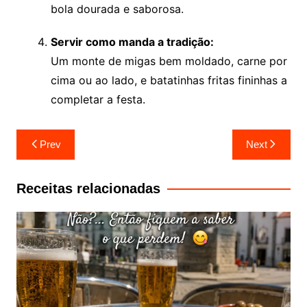
bola dourada e saborosa.
Servir como manda a tradição:
Um monte de migas bem moldado, carne por
cima ou ao lado, e batatinhas fritas fininhas a
completar a festa.
Navegação
Prev
Next
de
artigos
Receitas relacionadas