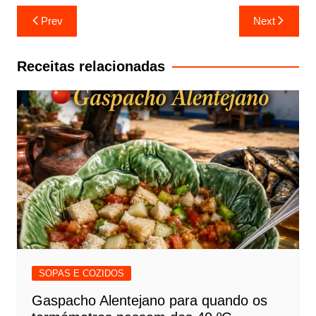
Navegação
Prev
Next
de
artigos
Receitas relacionadas
SOPAS E COZIDOS
Gaspacho Alentejano para quando os