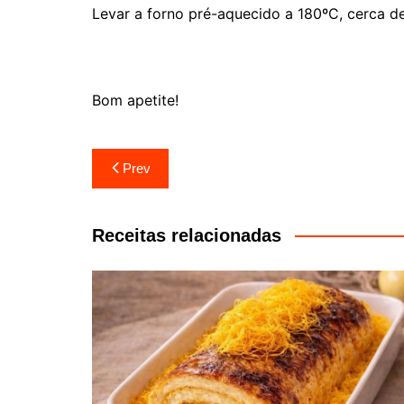
Levar a forno pré-aquecido a 180ºC, cerca d
Bom apetite!
Navegação
Prev
de
artigos
Receitas relacionadas