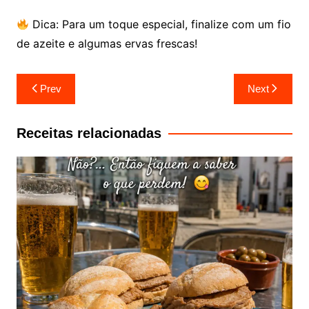
Dica: Para um toque especial, finalize com um fio
de azeite e algumas ervas frescas!
Navegação
Prev
Next
de
artigos
Receitas relacionadas