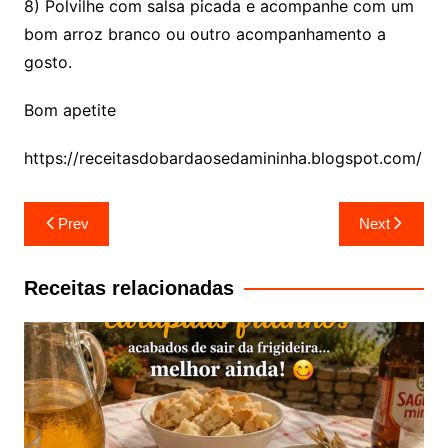
8) Polvilhe com salsa picada e acompanhe com um
bom arroz branco ou outro acompanhamento a
gosto.
Bom apetite
https://receitasdobardaosedamininha.blogspot.com/
Navegação
Prev
Next
de
artigos
Receitas relacionadas