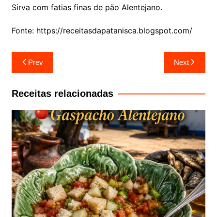
Sirva com fatias finas de pão Alentejano.
Fonte: https://receitasdapatanisca.blogspot.com/
Navegação
Prev
Next
de
artigos
Receitas relacionadas