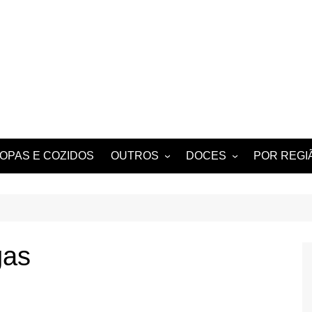
OPAS E COZIDOS
OUTROS
DOCES
POR REGI
 BERBIGÃO
MIGAS
TARTES E TORTAS
ALGARVE
DOCES
NOTICIAS E HISTÓRIAS
DE ANTIGAMENTE
PETISCOS
gas
BEBIDAS
TÍPICOS