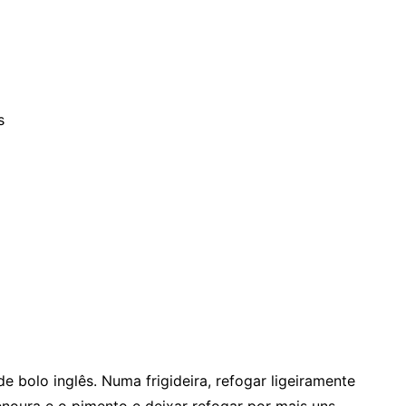
s
 bolo inglês. Numa frigideira, refogar ligeiramente
enoura e o pimento e deixar refogar por mais uns