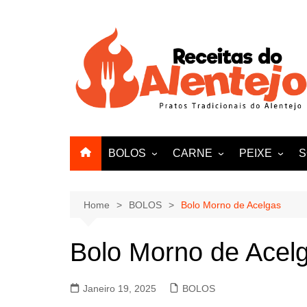
Skip
to
content
BOLOS
CARNE
PEIXE
S
PÃO
VITELA
AMEIJOAS E
VACA
Home
BOLOS
Bolo Morno de Acelgas
FRANGO
Bolo Morno de Acel
PATO
BORREGO
Janeiro 19, 2025
BOLOS
PERU